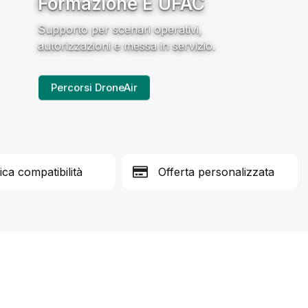
Formazione E UFAC
Supporto per scenari operativi,
autorizzazioni e messa in servizio.
Percorsi DroneAir
fica compatibilità
Offerta personalizzata