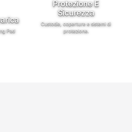
Protezione E
Sicurezza
carica
Custodie, coperture e sistemi di
ing Pad
protezione.