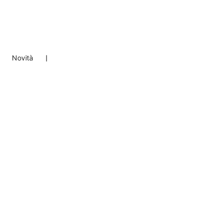
❘
Novità
❘