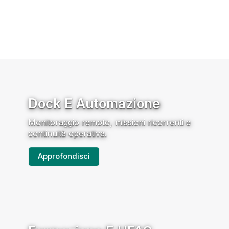
Dock E Automazione
Monitoraggio remoto, missioni ricorrenti e
continuità operativa.
Approfondisci