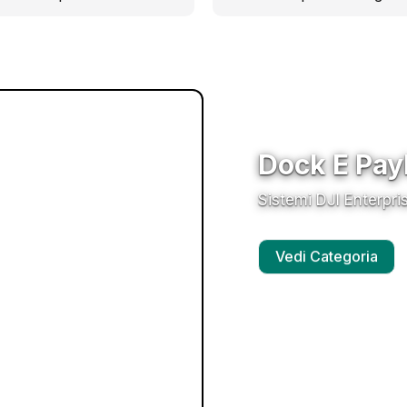
Dock E Pay
Sistemi DJI Enterpri
Vedi Categoria