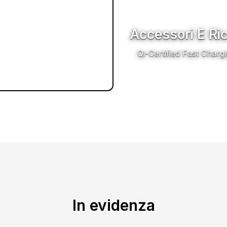
Accessori E Ri
Qi-Certified Fast Charg
In evidenza