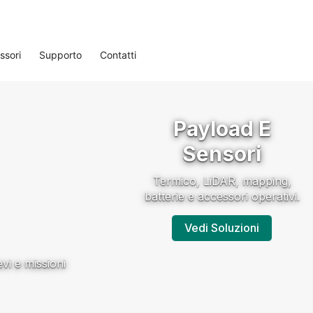
ssori
Supporto
Contatti
Payload E
Sensori
Termico, LiDAR, mapping,
batterie e accessori operativi.
Vedi Soluzioni
evi e missioni