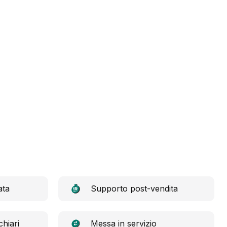
ata
Supporto post-vendita
hiari
Messa in servizio